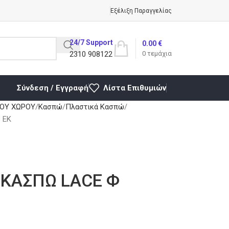
Εξέλιξη Παραγγελίας
24/7 Support
0.00
€
2310 908122
0
τεμάχια
Σύνδεση / Εγγραφή
Λίστα Επιθυμιών
ΚΟΥ ΧΩΡΟΥ
Κασπώ
Πλαστικά Κασπώ
 ΕΚ
 ΚΑΣΠΩ LACE Φ