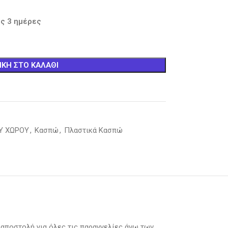
ς 3 ημέρες
ΚΗ ΣΤΟ ΚΑΛΆΘΙ
ΟΥ ΧΩΡΟΥ
,
Κασπώ
,
Πλαστικά Κασπώ
 αποστολή για όλες τις παραγγελίες άνω των