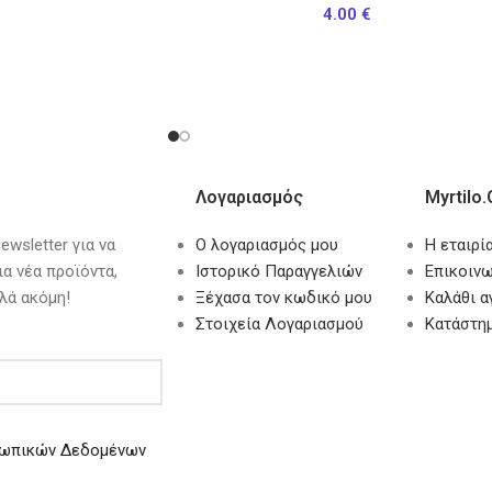
4.00
€
Λογαριασμός
Myrtilo.
wsletter για να
Ο λογαριασμός μου
Η εταιρί
ια νέα προϊόντα,
Ιστορικό Παραγγελιών
Επικοινω
λά ακόμη!
Ξέχασα τον κωδικό μου
Καλάθι 
Στοιχεία Λογαριασμού
Κατάστη
ωπικών Δεδομένων