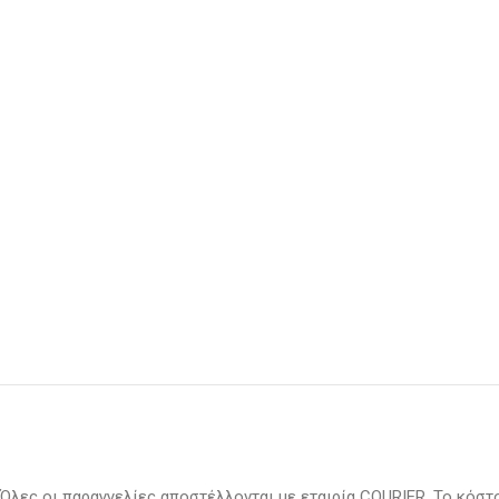
Όλες οι παραγγελίες αποστέλλονται με εταιρία COURIER. Το κόστ