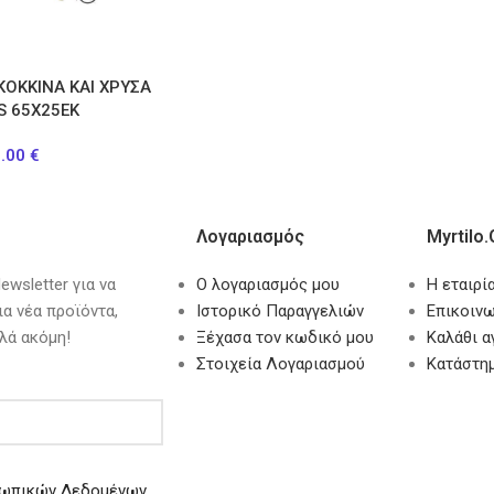
ΚΟΚΚΙΝΑ ΚΑΙ ΧΡΥΣΑ
S 65Χ25ΕΚ
9.00
€
Λογαριασμός
Myrtilo.
wsletter για να
Ο λογαριασμός μου
Η εταιρί
ια νέα προϊόντα,
Ιστορικό Παραγγελιών
Επικοινω
λά ακόμη!
Ξέχασα τον κωδικό μου
Καλάθι 
Στοιχεία Λογαριασμού
Κατάστη
ωπικών Δεδομένων