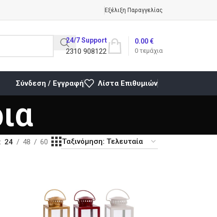
Εξέλιξη Παραγγελίας
24/7 Support
0.00
€
2310 908122
0
τεμάχια
Σύνδεση / Εγγραφή
Λίστα Επιθυμιών
ια
24
48
60