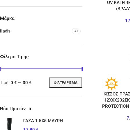
UV KAI FI
(ΒΡΑΔ
Μάρκα
1
iliadis
41
Φίλτρο Τιμής
Τιμή:
0 €
—
30 €
ΦΙΛΤΡΆΡΙΣΜΑ
ΚΙΣΣΟΣ ΠΡΑ
12Χ6Χ232ΕΚ 
PROTECTION
Νέα Προϊόντα
7
ΓΑΖΑ 1.5Χ5 ΜΑΥΡΗ
17.80
€