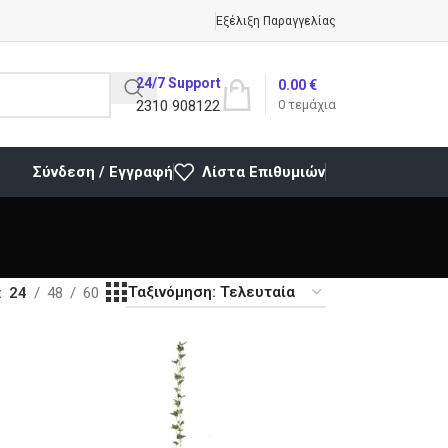
Εξέλιξη Παραγγελίας
24/7 Support
0.00
€
2310 908122
0
τεμάχια
Σύνδεση / Εγγραφή
Λίστα Επιθυμιών
24
48
60