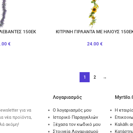
 ΛΕΒΑΝΤΕΣ 150EK
ΚΙΤΡΙΝΗ ΓΙΡΛΑΝΤΑ ΜΕ ΗΛΙΟΥΣ 150E
4.00
€
24.00
€
1
2
→
Λογαριασμός
Myrtilo.
wsletter για να
Ο λογαριασμός μου
Η εταιρί
ια νέα προϊόντα,
Ιστορικό Παραγγελιών
Επικοινω
λά ακόμη!
Ξέχασα τον κωδικό μου
Καλάθι 
Στοιχεία Λογαριασμού
Κατάστη