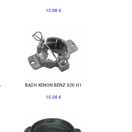
15.00
€
Α
ΒΑΣΗ ΧΕΝΟΝ ΒΕΝΖ 320 Η1
15.00
€