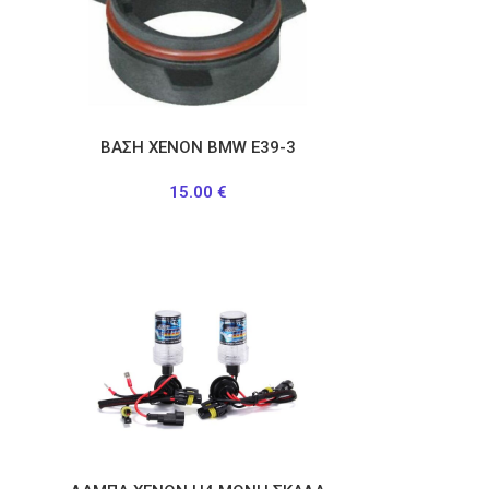
ΒΑΣΗ ΧΕΝΟΝ BMW Ε39-3
15.00
€