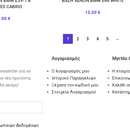
Ν BMW Ε39-1 Κ
ΒΑΣΗ ΧΕΝΟΝ BMW Ε46 WHITE
ES CABRIO
15.00
€
5.00
€
1
2
3
4
5
→
Λογαριασμός
Myrtilo.
wsletter για να
Ο λογαριασμός μου
Η εταιρί
ια νέα προϊόντα,
Ιστορικό Παραγγελιών
Επικοινω
λά ακόμη!
Ξέχασα τον κωδικό μου
Καλάθι 
Στοιχεία Λογαριασμού
Κατάστη
ωπικών Δεδομένων