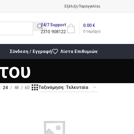
Εξέλιξη Παραγγελίας
24/7 Support
0.00
€
2310 908122
0
τεμάχια
Σύνδεση / Εγγραφή
Λίστα Επιθυμιών
του
24
48
60