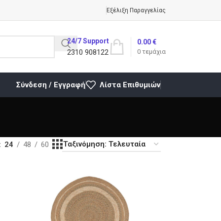
Εξέλιξη Παραγγελίας
24/7 Support
0.00
€
2310 908122
0
τεμάχια
Σύνδεση / Εγγραφή
Λίστα Επιθυμιών
24
48
60