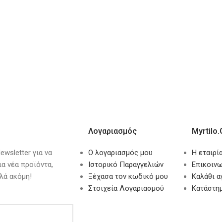
Λογαριασμός
Myrtilo.
wsletter για να
Ο λογαριασμός μου
Η εταιρί
ια νέα προϊόντα,
Ιστορικό Παραγγελιών
Επικοινω
λά ακόμη!
Ξέχασα τον κωδικό μου
Καλάθι 
Στοιχεία Λογαριασμού
Κατάστη