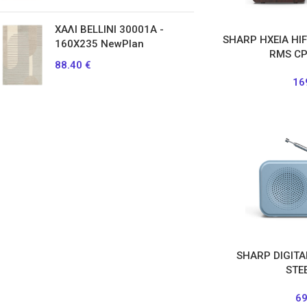
ΧΑΛΙ BELLINI 30001A -
SHARP ΗΧΕΙΑ HI
160X235 NewPlan
RMS CP
88.40
€
16
SHARP DIGITA
STE
6