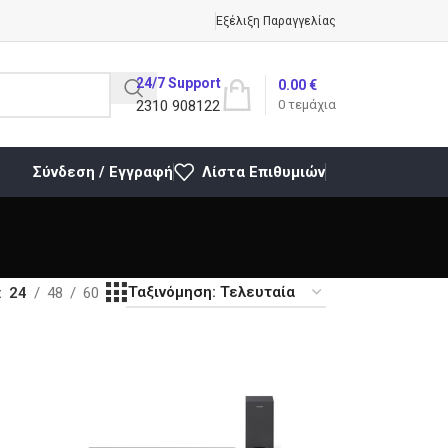
Εξέλιξη Παραγγελίας
24/7 Support
0.00
€
2310 908122
0
τεμάχια
Σύνδεση / Εγγραφή
Λίστα Επιθυμιών
24
48
60