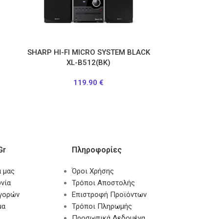
N
SHARP HI-FI MICRO SYSTEM BLACK
XL-B512(BK)
119.90
€
gr
Πληροφορίες
α μας
Όροι Χρήσης
νία
Τρόποι Αποστολής
αγορών
Επιστροφή Προϊόντων
μα
Τρόποι Πληρωμής
Προσωπικά Δεδομένα