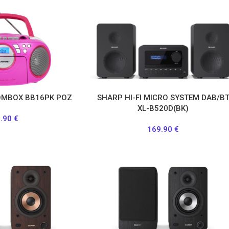
ΟΜΒΟΧ BB16PK ΡΟΖ
SHARP HI-FI MICRO SYSTEM DAB/B
XL-B520D(BK)
9.90
€
169.90
€