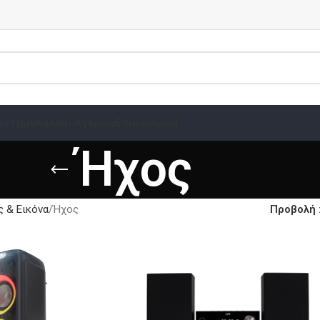
άστημα
Καλάθι Αγορών
Επικοινωνία
Ήχος
 & Εικόνα
Ήχος
Προβολή