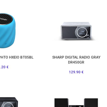
ΗΤΟ ΗΧΕΙΟ BT05BL
SHARP DIGITAL RADIO GRAY
DR450GR
2.20
€
129.90
€