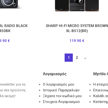
AL RADIO BLACK
SHARP HI-FI MICRO SYSTEM BROW
450BK
XL-B512(BR)
9.90
€
119.90
€
1
2
→
Λογαριασμός
Myrtilo.
wsletter για να
Ο λογαριασμός μου
Η εταιρί
ια νέα προϊόντα,
Ιστορικό Παραγγελιών
Επικοινω
λά ακόμη!
Ξέχασα τον κωδικό μου
Καλάθι 
Στοιχεία Λογαριασμού
Κατάστη