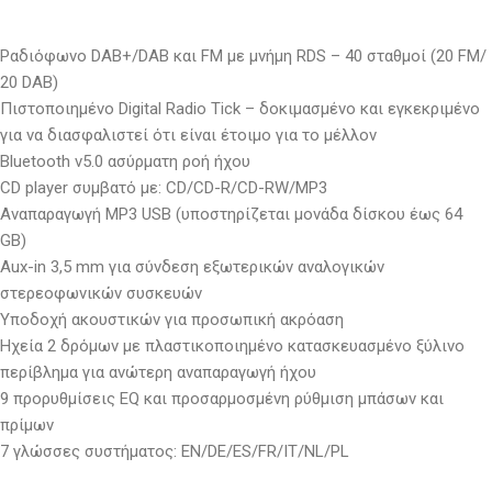
Ραδιόφωνο DAB+/DAB και FM με μνήμη RDS – 40 σταθμοί (20 FM/
20 DAB)
Πιστοποιημένο Digital Radio Tick – δοκιμασμένο και εγκεκριμένο
για να διασφαλιστεί ότι είναι έτοιμο για το μέλλον
Bluetooth v5.0 ασύρματη ροή ήχου
CD player συμβατό με: CD/CD-R/CD-RW/MP3
Αναπαραγωγή MP3 USB (υποστηρίζεται μονάδα δίσκου έως 64
GB)
Aux-in 3,5 mm για σύνδεση εξωτερικών αναλογικών
στερεοφωνικών συσκευών
Υποδοχή ακουστικών για προσωπική ακρόαση
Ηχεία 2 δρόμων με πλαστικοποιημένο κατασκευασμένο ξύλινο
περίβλημα για ανώτερη αναπαραγωγή ήχου
9 προρυθμίσεις EQ και προσαρμοσμένη ρύθμιση μπάσων και
πρίμων
7 γλώσσες συστήματος: EN/DE/ES/FR/IT/NL/PL