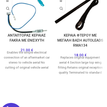
ΑΝΤΑΠΤΟΡΑΣ ΚΕΡΑΙΑΣ
ΚΕΡΑΙΑ ΦΤΕΡΟΥ ΜΕ
FAKRA ME ΕΝΙΣΧΥΤΗ
ΜΕΓΑΛΗ ΒΑΣΗ AUTOLEADS
RMA134
21.00
€
Enables the simple electrical
18.00
€
connection of an aftermarket car
Replaces original equipment
stereo to vehicle aerial No
aerial 4 Section large top wing
cutting of original vehicle aerial
fitting Retains original reception
harness
quality Terminated to standard
male DIN connection