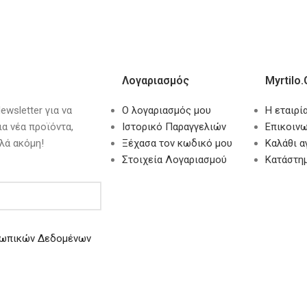
Λογαριασμός
Myrtilo.
wsletter για να
Ο λογαριασμός μου
Η εταιρί
ια νέα προϊόντα,
Ιστορικό Παραγγελιών
Επικοινω
λά ακόμη!
Ξέχασα τον κωδικό μου
Καλάθι 
Στοιχεία Λογαριασμού
Κατάστη
ωπικών Δεδομένων