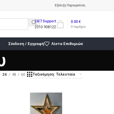
Εξέλιξη Παραγγελίας
24/7 Support
0.00
€
2310 908122
0
τεμάχια
Σύνδεση / Εγγραφή
Λίστα Επιθυμιών
υ
24
48
60