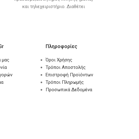
και τηλεχειριστήριο. Διαθέτει
πολλαπλές βασικές και πρόσθετες λειτουργίες.
Βασικές Λειτουργίες (ΑΦ)ΟΠΛΙΣΗ /
(ΞΕ)ΚΛΕΙΔΩΜΑ ΘΥΡΩΝ ΗΧΟΣ
ΑΝΕΥΡΕΣΗΣ
gr
Πληροφορίες
α μας
Όροι Χρήσης
νία
Τρόποι Αποστολής
αγορών
Επιστροφή Προϊόντων
μα
Τρόποι Πληρωμής
Προσωπικά Δεδομένα