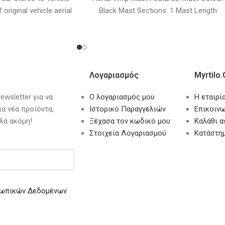
 original vehicle aerial
Black Mast Sections: 1 Mast Length:
rness
290mm Replaces original
Λογαριασμός
Myrtilo.
wsletter για να
Ο λογαριασμός μου
Η εταιρί
ια νέα προϊόντα,
Ιστορικό Παραγγελιών
Επικοινω
λά ακόμη!
Ξέχασα τον κωδικό μου
Καλάθι 
Στοιχεία Λογαριασμού
Κατάστη
ωπικών Δεδομένων