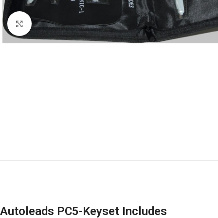
Κάντε κλικ για μεγέθυνση
Autoleads PC5-Keyset Includes