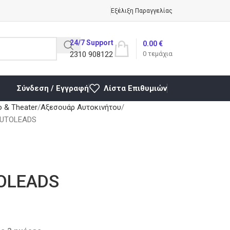
Εξέλιξη Παραγγελίας
24/7 Support
0.00
€
2310 908122
0
τεμάχια
Σύνδεση / Εγγραφή
Λίστα Επιθυμιών
o & Theater
Αξεσουάρ Αυτοκινήτου
AUTOLEADS
OLEADS