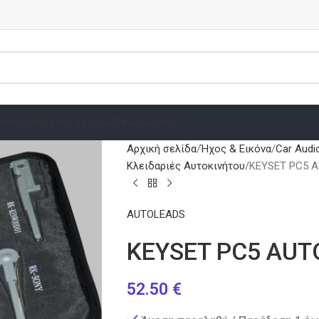
άστημα
Καλάθι Αγορών
Επικοινωνία
Αρχική σελίδα
Ήχος & Εικόνα
Car Audi
Κλειδαριές Αυτοκινήτου
KEYSET PC5 
AUTOLEADS
KEYSET PC5 AUT
52.50
€