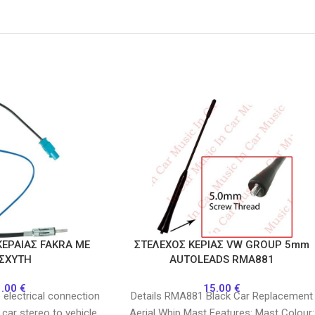
ΕΡΑΙΑΣ FAKRA ME
ΣΤΕΛΕΧΟΣ ΚΕΡΙΑΣ VW GROUP 5mm
ΙΣΧΥΤΗ
AUTOLEADS RMA881
1.00
€
15.00
€
 electrical connection
Details RMA881 Black Car Replacement
 car stereo to vehicle
Aerial Whip Mast Features: Mast Colour: