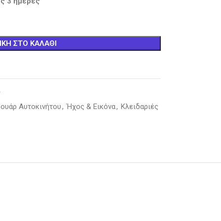
ς 3 ημέρες
ΚΗ ΣΤΟ ΚΑΛΆΘΙ
T
ουάρ Αυτοκινήτου
,
Ήχος & Εικόνα
,
Κλειδαριές