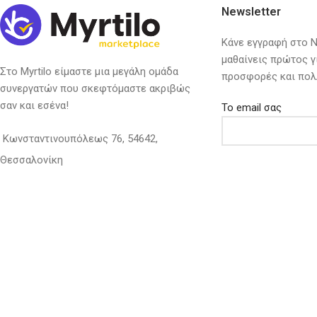
Newsletter
Κάνε εγγραφή στο Ne
μαθαίνεις πρώτος γ
Στο Myrtilo είμαστε μια μεγάλη ομάδα
προσφορές και πολ
συνεργατών που σκεφτόμαστε ακριβώς
σαν και εσένα!
Το email σας
Κωνσταντινουπόλεως 76, 54642,
Θεσσαλονίκη
Προστασία Προσ
Τηλέφωνο:
2310-908122
Email: info@myrtilo.gr
Myrtilo
2021 Made with ❤ by
Vendo
.