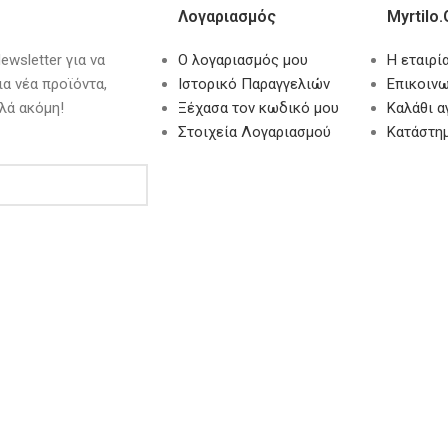
Λογαριασμός
Myrtilo.
wsletter για να
Ο λογαριασμός μου
Η εταιρί
ια νέα προϊόντα,
Ιστορικό Παραγγελιών
Επικοινω
λά ακόμη!
Ξέχασα τον κωδικό μου
Καλάθι 
Στοιχεία Λογαριασμού
Κατάστη
ωπικών Δεδομένων