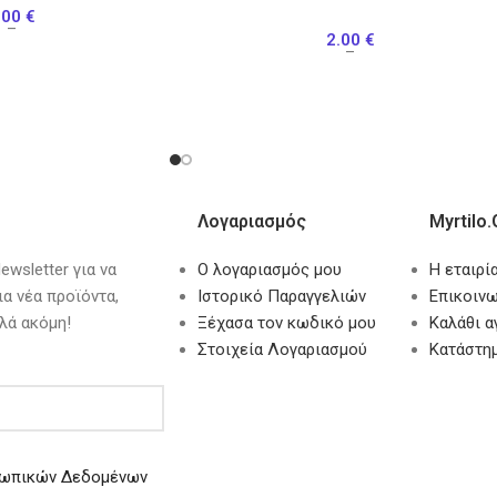
.00
€
–
2.00
€
–
Λογαριασμός
Myrtilo.
wsletter για να
Ο λογαριασμός μου
Η εταιρί
ια νέα προϊόντα,
Ιστορικό Παραγγελιών
Επικοινω
λά ακόμη!
Ξέχασα τον κωδικό μου
Καλάθι 
Στοιχεία Λογαριασμού
Κατάστη
ωπικών Δεδομένων