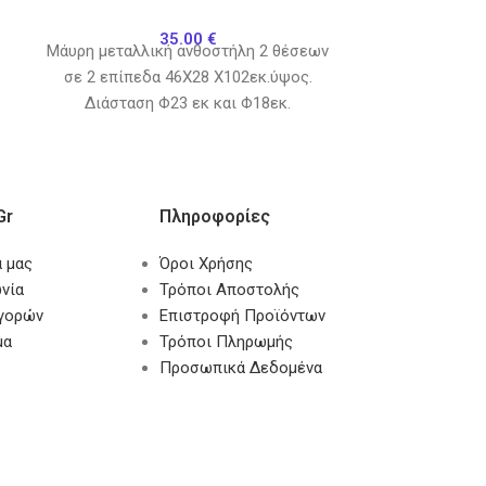
35.00
€
Μάυρη μεταλλική ανθοστήλη 2 θέσεων
Κουβαδάκι μ
σε 2 επίπεδα 46Χ28 Χ102εκ.ύψος.
Διάσταση Φ23 εκ και Φ18εκ.
gr
Πληροφορίες
α μας
Όροι Χρήσης
νία
Τρόποι Αποστολής
αγορών
Επιστροφή Προϊόντων
μα
Τρόποι Πληρωμής
Προσωπικά Δεδομένα