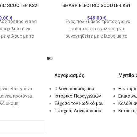
RIC SCOOTER KS2
SHARP ELECTRIC SCOOTER KS1
9.00
€
549.00
€
ός τρόπος για να
Ένας πολύ καλός τρόπος για να
ο σχολείο ή να
φτάσετε στο σχολείο ή να
 με φίλους με το
συναντηθείτε με φίλους με το
σκούτερ Sharp.
ηλεκτρικό σκούτερ Sharp.
Λογαριασμός
Myrtilo.
wsletter για να
Ο λογαριασμός μου
Η εταιρί
ια νέα προϊόντα,
Ιστορικό Παραγγελιών
Επικοινω
λά ακόμη!
Ξέχασα τον κωδικό μου
Καλάθι 
Στοιχεία Λογαριασμού
Κατάστη