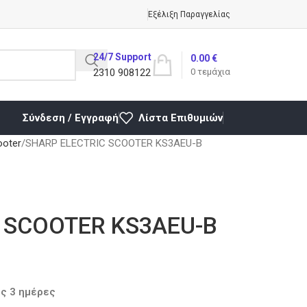
Εξέλιξη Παραγγελίας
24/7 Support
0.00
€
2310 908122
0
τεμάχια
Σύνδεση / Εγγραφή
Λίστα Επιθυμιών
ooter
SHARP ELECTRIC SCOOTER KS3AEU-B
 SCOOTER KS3AEU-B
ς 3 ημέρες