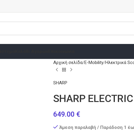
άστημα
Καλάθι Αγορών
Επικοινωνία
Αρχική σελίδα
E-Mobility
Ηλεκτρικά Sc
SHARP
SHARP ELECTRIC
649.00
€
Άμεση παραλαβή / Παράδοση 1 έω