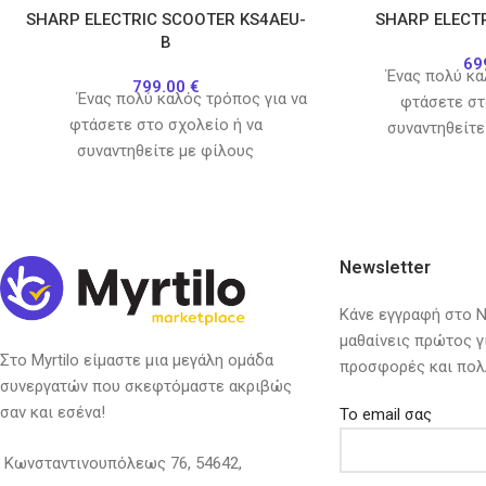
SHARP ELECTRIC SCOOTER KS4AEU-
SHARP ELECT
B
69
Ένας πολύ καλ
799.00
€
Ένας πολύ καλός τρόπος για να
φτάσετε στ
φτάσετε στο σχολείο ή να
συναντηθείτε
συναντηθείτε με φίλους
ηλεκτρικό 
Newsletter
Κάνε εγγραφή στο Ne
μαθαίνεις πρώτος γ
Στο Myrtilo είμαστε μια μεγάλη ομάδα
προσφορές και πολ
συνεργατών που σκεφτόμαστε ακριβώς
σαν και εσένα!
Το email σας
Κωνσταντινουπόλεως 76, 54642,