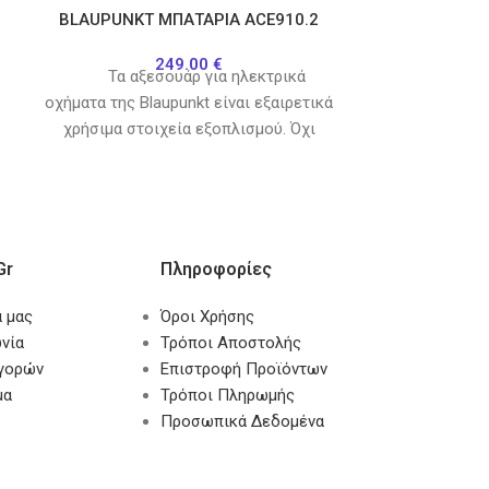
BLAUPUNKT ΜΠΑΤΑΡΙΑ ACE910.2
BLAUPUNK
249.00
€
Τα αξεσουάρ για ηλεκτρικά
Ο αλουμινέν
οχήματα της Blaupunkt είναι εξαιρετικά
ποδήλατου 
χρήσιμα στοιχεία εξοπλισμού. Όχι
αναδιπλώ
μόνο διευκολύνουν την
συνδυασμό μ
gr
Πληροφορίες
α μας
Όροι Χρήσης
νία
Τρόποι Αποστολής
αγορών
Επιστροφή Προϊόντων
μα
Τρόποι Πληρωμής
Προσωπικά Δεδομένα