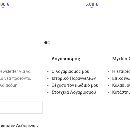
.00
€
5.00
€
–
–
Λογαριασμός
Myrtilo.
wsletter για να
Ο λογαριασμός μου
Η εταιρί
ια νέα προϊόντα,
Ιστορικό Παραγγελιών
Επικοινω
λά ακόμη!
Ξέχασα τον κωδικό μου
Καλάθι 
Στοιχεία Λογαριασμού
Κατάστη
ωπικών Δεδομένων