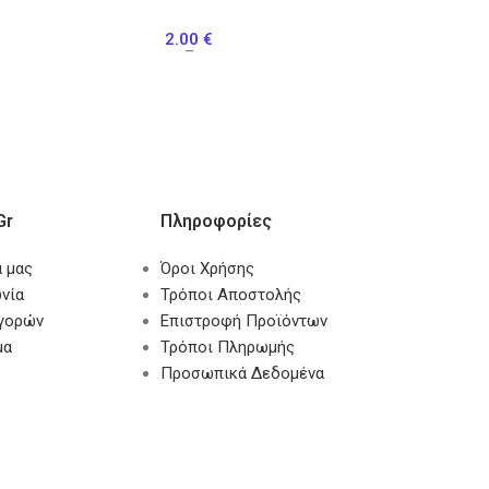
2.00
€
–
gr
Πληροφορίες
α μας
Όροι Χρήσης
νία
Τρόποι Αποστολής
αγορών
Επιστροφή Προϊόντων
μα
Τρόποι Πληρωμής
Προσωπικά Δεδομένα