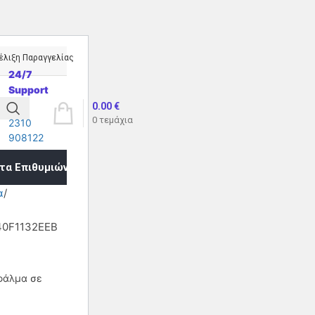
έλιξη Παραγγελίας
24/7
Support
0.00
€
0
τεμάχια
2310
908122
τα Επιθυμιών
α
40F1132EEB
φάλμα σε