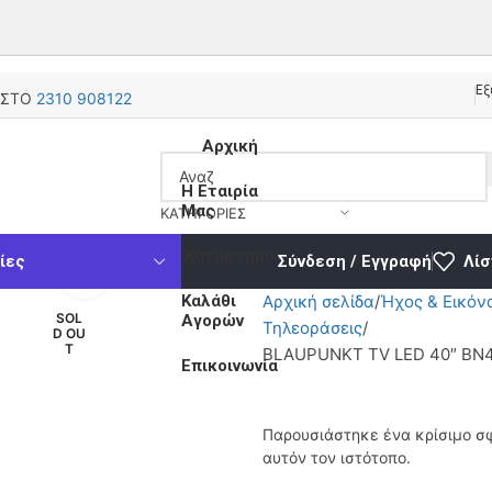
Εξ
 ΣΤΟ
2310 908122
Αρχική
Η Εταιρία
Μας
ΚΑΤΗΓΟΡΊΕΣ
Κατάστημα
ίες
Σύνδεση / Εγγραφή
Λίσ
Κάντε κλικ για μεγέθυνση
Καλάθι
Αρχική σελίδα
Ήχος & Εικόν
SOL
Αγορών
Τηλεοράσεις
D OU
T
BLAUPUNKT TV LED 40″ BN
Επικοινωνία
Παρουσιάστηκε ένα κρίσιμο σ
αυτόν τον ιστότοπο.