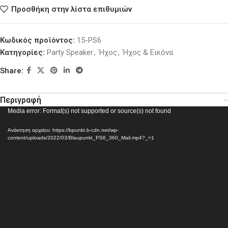
Προσθήκη στην λίστα επιθυμιών
Κωδικός προϊόντος:
15-PS6
Κατηγορίες:
Party Speaker
,
Ήχος
,
Ήχος & Εικόνα
Share:
Περιγραφή
Πρόγραμμα
Media error: Format(s) not supported or source(s) not found
Αναπαραγωγής
Ανάκτηση αρχείου: https://bpunkt.b-cdn.net/wp-
Βίντεο
content/uploads/2022/03/Blaupunkt_PS6_360_Mail.mp4?_=1