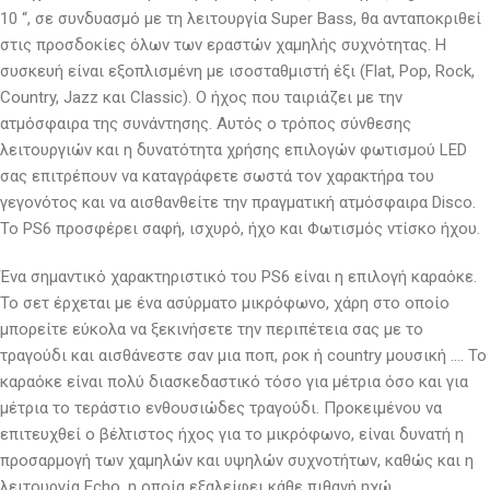
10 “, σε συνδυασμό με τη λειτουργία Super Bass, θα ανταποκριθεί
στις προσδοκίες όλων των εραστών χαμηλής συχνότητας. Η
συσκευή είναι εξοπλισμένη με ισοσταθμιστή έξι (Flat, Pop, Rock,
Country, Jazz και Classic). Ο ήχος που ταιριάζει με την
ατμόσφαιρα της συνάντησης. Αυτός ο τρόπος σύνθεσης
λειτουργιών και η δυνατότητα χρήσης επιλογών φωτισμού LED
σας επιτρέπουν να καταγράφετε σωστά τον χαρακτήρα του
γεγονότος και να αισθανθείτε την πραγματική ατμόσφαιρα Disco.
Το PS6 προσφέρει σαφή, ισχυρό, ήχο και Φωτισμός ντίσκο ήχου.
Ένα σημαντικό χαρακτηριστικό του PS6 είναι η επιλογή καραόκε.
Το σετ έρχεται με ένα ασύρματο μικρόφωνο, χάρη στο οποίο
μπορείτε εύκολα να ξεκινήσετε την περιπέτεια σας με το
τραγούδι και αισθάνεστε σαν μια ποπ, ροκ ή country μουσική …. Το
καραόκε είναι πολύ διασκεδαστικό τόσο για μέτρια όσο και για
μέτρια το τεράστιο ενθουσιώδες τραγούδι. Προκειμένου να
επιτευχθεί ο βέλτιστος ήχος για το μικρόφωνο, είναι δυνατή η
προσαρμογή των χαμηλών και υψηλών συχνοτήτων, καθώς και η
λειτουργία Echo, η οποία εξαλείφει κάθε πιθανή ηχώ.