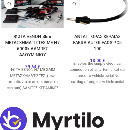
ΦΩΤΑ ΞΕΝΟΝ Slim
ΑΝΤΑΠΤΟΡΑΣ ΚΕΡΑΙΑΣ
ΜΕΤΑΣΧΗΜΑΤΙΣΤΕΣ ΜΕ H7
FAKRA AUTOLEADS PC5
6000k ΛΑΜΠΕΣ
100
ΑΛΟΥΜΙΝΙΟΥ
13.00
€
Enables the simple electrical
79.64
€
ΦΩΤΑ ΞΕΝΟΝ Η7 ΜΕ ΣΛΙΜ
connection of an aftermarket car
ΜΕΤΑΣΧΗΜΑΤΙΣΤΕΣ ,(δεν
stereo to vehicle aerial No
απευθυνεται σε αυτοκινητα
cutting of original vehicle aerial
can bus) ΛΑΜΠΕΣ ΚΕΡΑΜΙΚΕΣ
harness
ΑΛΟΥΜΙΝΙΟΥ (ΟΧΙ ΠΛΑΣΤΙΚΕΣ)
6000Κ, ΛΕΥΚΟ ΦΩΣ