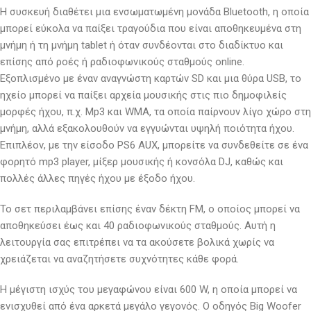
Η συσκευή διαθέτει μια ενσωματωμένη μονάδα Bluetooth, η οποία
μπορεί εύκολα να παίξει τραγούδια που είναι αποθηκευμένα στη
μνήμη ή τη μνήμη tablet ή όταν συνδέονται στο διαδίκτυο και
επίσης από ροές ή ραδιοφωνικούς σταθμούς online.
Εξοπλισμένο με έναν αναγνώστη καρτών SD και μια θύρα USB, το
ηχείο μπορεί να παίξει αρχεία μουσικής στις πιο δημοφιλείς
μορφές ήχου, π.χ. Mp3 και WMA, τα οποία παίρνουν λίγο χώρο στη
μνήμη, αλλά εξακολουθούν να εγγυώνται υψηλή ποιότητα ήχου.
Επιπλέον, με την είσοδο PS6 AUX, μπορείτε να συνδεθείτε σε ένα
φορητό mp3 player, μίξερ μουσικής ή κονσόλα DJ, καθώς και
πολλές άλλες πηγές ήχου με έξοδο ήχου.
Το σετ περιλαμβάνει επίσης έναν δέκτη FM, ο οποίος μπορεί να
αποθηκεύσει έως και 40 ραδιοφωνικούς σταθμούς. Αυτή η
λειτουργία σας επιτρέπει να τα ακούσετε βολικά χωρίς να
χρειάζεται να αναζητήσετε συχνότητες κάθε φορά.
Η μέγιστη ισχύς του μεγαφώνου είναι 600 W, η οποία μπορεί να
ενισχυθεί από ένα αρκετά μεγάλο γεγονός. Ο οδηγός Big Woofer