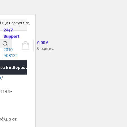
έλιξη Παραγγελίας
24/7
Support
0.00
€
0
τεμάχια
2310
908122
τα Επιθυμιών
α
-11B4-
φάλμα σε