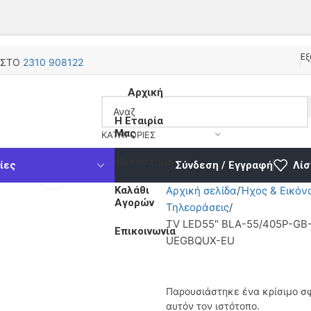
Εξ
 ΣΤΟ
2310 908122
Αρχική
Η Εταιρία
Μας
ΚΑΤΗΓΟΡΊΕΣ
Κατάστημα
ίες
Σύνδεση / Εγγραφή
Λίσ
Κάντε κλικ για μεγέθυνση
Καλάθι
Αρχική σελίδα
Ήχος & Εικόν
Αγορών
Τηλεοράσεις
TV LED55″ BLA-55/405P-GB
Επικοινωνία
UEGBQUX-EU
Παρουσιάστηκε ένα κρίσιμο σ
αυτόν τον ιστότοπο.