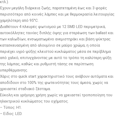
κτλ.).
Έχουν μεγάλη διάρκεια ζωής, παρατεταμένη έως και 3 φορές
περισσότερο από κοινές λάμπες και με θερμοκρασία λειτουργίας
χαμηλότερη από 95°C.
Διαθέτουν 4 πλευρές φωτισμού με 12 SMD LED περιμετρικά,
αυτοκόλλητες ταινίες διπλής όψης για στερέωση των ballast και
των καλωδίων, ενσωματωμένο ανεμιστηράκι και βάση ψύκτρας
κατασκευασμένη από αλουμίνιο σε μαύρο χρώμα, η οποία
περιέχει υγρό ψύξης κλειστού κυκλώματος μέσα σε περίβλημα
από χαλκό, επιτυγχάνοντας με αυτό το τρόπο τη καλύτερη ψύξη
της λάμπας, καθώς και ρυθμιστή τάσης σε περίπτωση
υπερθέρμανσης.
Χάρις στο quick start χαρακτηριστικό τους ανάβουν αυτόματα και
αποδίδουν στο 100% της φωτεινότητας τους άμεσα, χωρίς να
χρειαστεί σταδιακό ζέσταμα.
Εύκολη και γρήγορη χρήση χωρίς να χρειαστεί τροποποίηση του
ηλεκτρικού κυκλώματος του οχήματος.
– Τύπος: Η1.
– Είδος: LED.