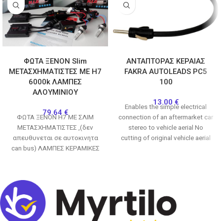
ΦΩΤΑ ΞΕΝΟΝ Slim
ΑΝΤΑΠΤΟΡΑΣ ΚΕΡΑΙΑΣ
ΜΕΤΑΣΧΗΜΑΤΙΣΤΕΣ ΜΕ H7
FAKRA AUTOLEADS PC5
6000k ΛΑΜΠΕΣ
100
ΑΛΟΥΜΙΝΙΟΥ
13.00
€
Enables the simple electrical
79.64
€
ΦΩΤΑ ΞΕΝΟΝ Η7 ΜΕ ΣΛΙΜ
connection of an aftermarket car
ΜΕΤΑΣΧΗΜΑΤΙΣΤΕΣ ,(δεν
stereo to vehicle aerial No
απευθυνεται σε αυτοκινητα
cutting of original vehicle aerial
can bus) ΛΑΜΠΕΣ ΚΕΡΑΜΙΚΕΣ
harness
ΑΛΟΥΜΙΝΙΟΥ (ΟΧΙ ΠΛΑΣΤΙΚΕΣ)
6000Κ, ΛΕΥΚΟ ΦΩΣ