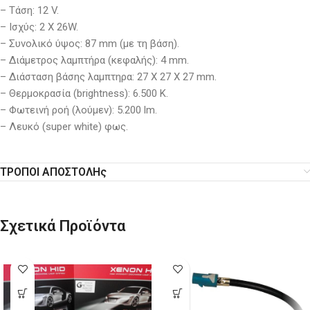
– Τάση: 12 V.
– Ισχύς: 2 X 26W.
– Συνολικό ύψος: 87 mm (με τη βάση).
– Διάμετρος λαμπτήρα (κεφαλής): 4 mm.
– Διάσταση βάσης λαμπτηρα: 27 Χ 27 Χ 27 mm.
– Θερμoκρασία (brightness): 6.500 Κ.
– Φωτεινή ροή (λούμεν): 5.200 lm.
– Λευκό (super white) φως.
ΤΡΟΠΟΙ ΑΠΟΣΤΟΛΗς
Σχετικά Προϊόντα