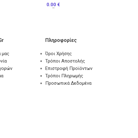
0.00
€
–
gr
Πληροφορίες
α μας
Όροι Χρήσης
νία
Τρόποι Αποστολής
αγορών
Επιστροφή Προϊόντων
μα
Τρόποι Πληρωμής
Προσωπικά Δεδομένα