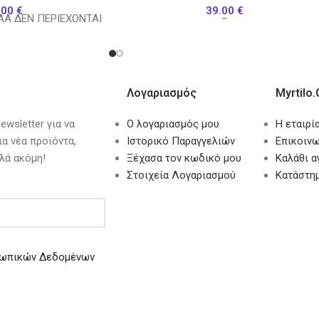
.00
€
39.00
€
AA ΔΕΝ ΠΕΡΙΕΧΟΝΤΑΙ
–
Λογαριασμός
Myrtilo.
wsletter για να
Ο λογαριασμός μου
Η εταιρί
ια νέα προϊόντα,
Ιστορικό Παραγγελιών
Επικοινω
λά ακόμη!
Ξέχασα τον κωδικό μου
Καλάθι 
Στοιχεία Λογαριασμού
Κατάστη
ωπικών Δεδομένων