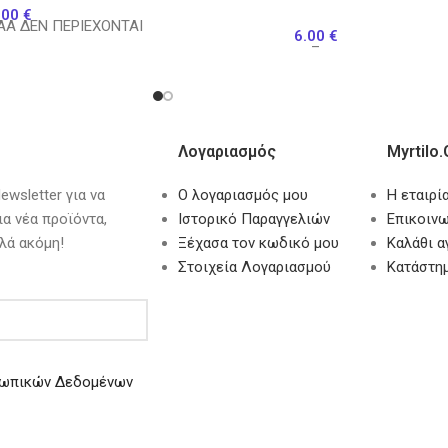
.00
€
AA ΔΕΝ ΠΕΡΙΕΧΟΝΤΑΙ
6.00
€
–
Λογαριασμός
Myrtilo.
wsletter για να
Ο λογαριασμός μου
Η εταιρί
ια νέα προϊόντα,
Ιστορικό Παραγγελιών
Επικοινω
λά ακόμη!
Ξέχασα τον κωδικό μου
Καλάθι 
Στοιχεία Λογαριασμού
Κατάστη
ωπικών Δεδομένων