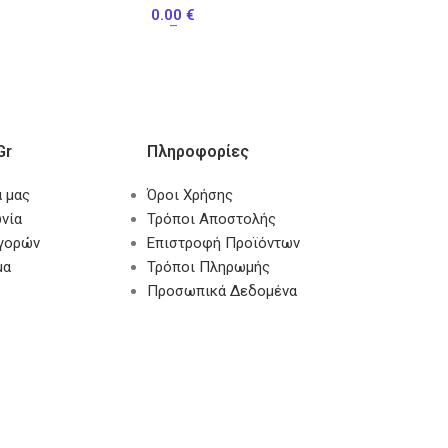
0.00
€
–
gr
Πληροφορίες
α μας
Όροι Χρήσης
νία
Τρόποι Αποστολής
αγορών
Επιστροφή Προϊόντων
μα
Τρόποι Πληρωμής
Προσωπικά Δεδομένα