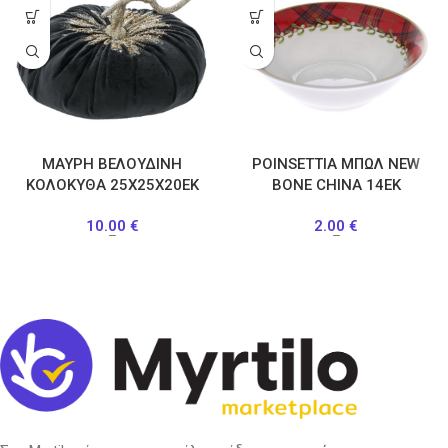
ΜΑΥΡΗ ΒΕΛΟΥΔΙΝΗ
POINSETTIA ΜΠΩΛ NEW
ΚΟΛΟΚΥΘΑ 25Χ25Χ20ΕΚ
BONE CHINA 14ΕΚ
10.00
€
2.00
€
–
–