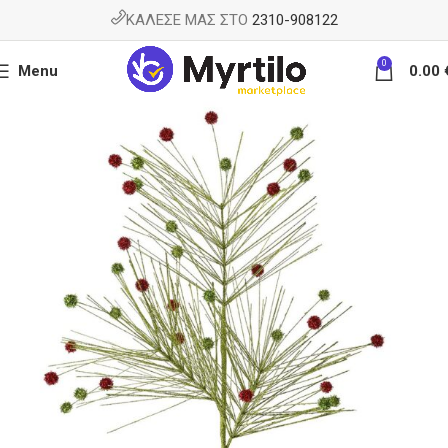
ΚΑΛΕΣΕ ΜΑΣ ΣΤΟ
2310-908122
0
Menu
0.00