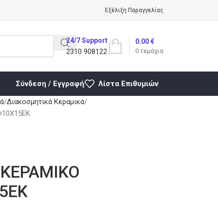
Εξέλιξη Παραγγελίας
24/7 Support
0.00
€
2310 908122
0
τεμάχια
Σύνδεση / Εγγραφή
Λίστα Επιθυμιών
κά
Διακοσμητικά Κεραμικά
Φ10Χ15ΕΚ
 ΚΕΡΑΜΙΚΟ
5ΕΚ