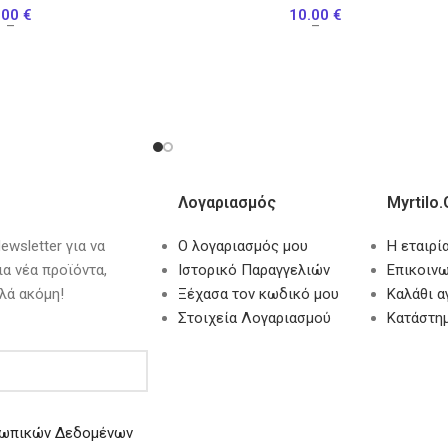
.00
€
10.00
€
–
–
Λογαριασμός
Myrtilo.
wsletter για να
Ο λογαριασμός μου
Η εταιρί
ια νέα προϊόντα,
Ιστορικό Παραγγελιών
Επικοινω
λά ακόμη!
Ξέχασα τον κωδικό μου
Καλάθι 
Στοιχεία Λογαριασμού
Κατάστη
ωπικών Δεδομένων