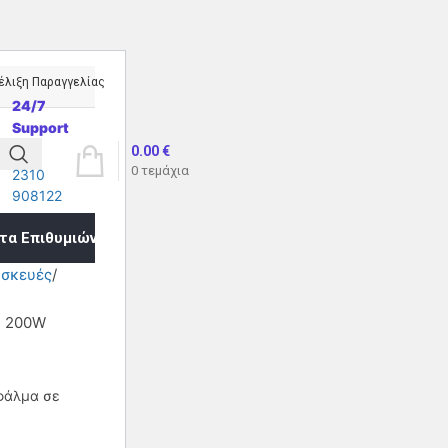
έλιξη Παραγγελίας
24/7
Support
0.00
€
0
τεμάχια
2310
908122
τα Επιθυμιών
υσκευές
R 200W
φάλμα σε