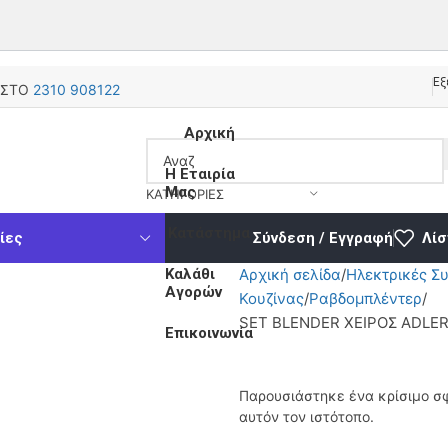
Εξ
 ΣΤΟ
2310 908122
Αρχική
Η Εταιρία
Μας
ΚΑΤΗΓΟΡΊΕΣ
Κατάστημα
ίες
Σύνδεση / Εγγραφή
Λίσ
ε κλικ για μεγέθυνση
Καλάθι
Αρχική σελίδα
Ηλεκτρικές Σ
Αγορών
Κουζίνας
Ραβδομπλέντερ
SET BLENDER ΧΕΙΡΟΣ ADLE
Επικοινωνία
Παρουσιάστηκε ένα κρίσιμο σ
αυτόν τον ιστότοπο.