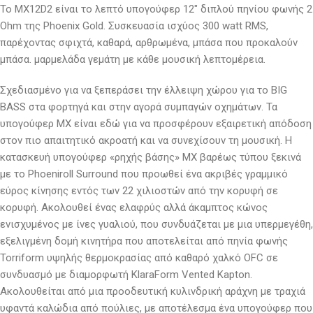
Το MX12D2 είναι το λεπτό υπογούφερ 12″ διπλού πηνίου φωνής 2
Ohm της Phoenix Gold. Συσκευασία ισχύος 300 watt RMS,
παρέχοντας σφιχτά, καθαρά, αρθρωμένα, μπάσα που προκαλούν
μπάσα. μαρμελάδα γεμάτη με κάθε μουσική λεπτομέρεια.
Σχεδιασμένο για να ξεπεράσει την έλλειψη χώρου για το BIG
BASS στα φορτηγά και στην αγορά συμπαγών οχημάτων. Τα
υπογούφερ MX είναι εδώ για να προσφέρουν εξαιρετική απόδοση
στον πιο απαιτητικό ακροατή και να συνεχίσουν τη μουσική. Η
κατασκευή υπογούφερ «ρηχής βάσης» MX βαρέως τύπου ξεκινά
με το Phoeniroll Surround που προωθεί ένα ακριβές γραμμικό
εύρος κίνησης εντός των 22 χιλιοστών από την κορυφή σε
κορυφή. Ακολουθεί ένας ελαφρύς αλλά άκαμπτος κώνος
ενισχυμένος με ίνες γυαλιού, που συνδυάζεται με μια υπερμεγέθη,
εξελιγμένη δομή κινητήρα που αποτελείται από πηνία φωνής
Torriform υψηλής θερμοκρασίας από καθαρό χαλκό OFC σε
συνδυασμό με διαμορφωτή KlaraForm Vented Kapton.
Ακολουθείται από μια προοδευτική κυλινδρική αράχνη με τραχιά
υφαντά καλώδια από πούλιες, με αποτέλεσμα ένα υπογούφερ που