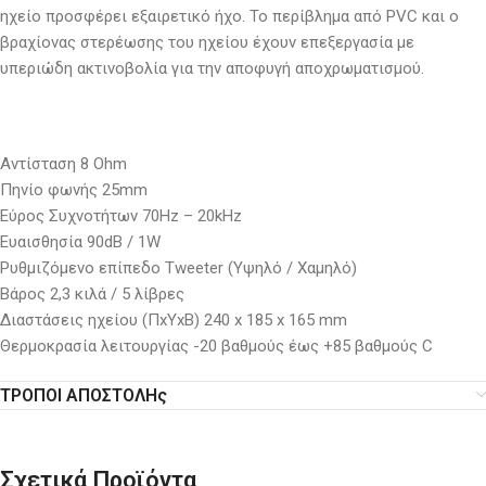
ηχείο προσφέρει εξαιρετικό ήχο. Το περίβλημα από PVC και ο
βραχίονας στερέωσης του ηχείου έχουν επεξεργασία με
υπεριώδη ακτινοβολία για την αποφυγή αποχρωματισμού.
Αντίσταση 8 Ohm
Πηνίο φωνής 25mm
Εύρος Συχνοτήτων 70Hz – 20kHz
Ευαισθησία 90dB / 1W
Ρυθμιζόμενο επίπεδο Tweeter (Υψηλό / Χαμηλό)
Βάρος 2,3 κιλά / 5 λίβρες
Διαστάσεις ηχείου (ΠxΥxΒ) 240 x 185 x 165 mm
Θερμοκρασία λειτουργίας -20 βαθμούς έως +85 βαθμούς C
ΤΡΟΠΟΙ ΑΠΟΣΤΟΛΗς
Σχετικά Προϊόντα