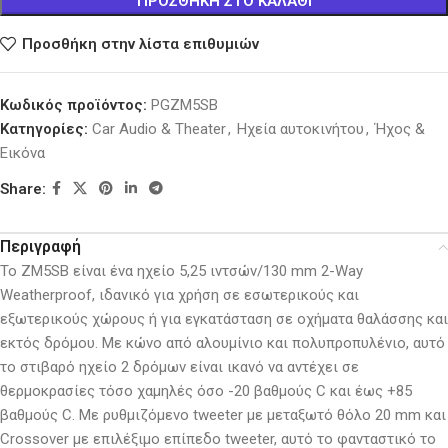
ΠΡΟΣΘΉΚΗ ΣΤΟ ΚΑΛΆΘΙ
Προσθήκη στην λίστα επιθυμιών
Κωδικός προϊόντος:
PGZM5SB
Κατηγορίες:
Car Audio & Theater
,
Ηχεία αυτοκινήτου
,
Ήχος &
Εικόνα
Share:
Περιγραφή
Το ZM5SB είναι ένα ηχείο 5,25 ιντσών/130 mm 2-Way
Weatherproof, ιδανικό για χρήση σε εσωτερικούς και
εξωτερικούς χώρους ή για εγκατάσταση σε οχήματα θαλάσσης και
εκτός δρόμου. Με κώνο από αλουμίνιο και πολυπροπυλένιο, αυτό
το στιβαρό ηχείο 2 δρόμων είναι ικανό να αντέχει σε
θερμοκρασίες τόσο χαμηλές όσο -20 βαθμούς C και έως +85
βαθμούς C. Με ρυθμιζόμενο tweeter με μεταξωτό θόλο 20 mm και
Crossover με επιλέξιμο επίπεδο tweeter, αυτό το φανταστικό το