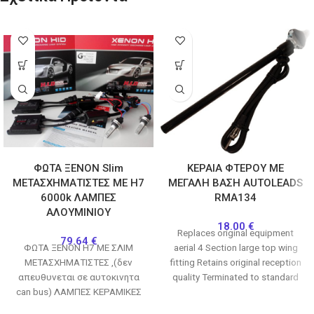
ΦΩΤΑ ΞΕΝΟΝ Slim
ΚΕΡΑΙΑ ΦΤΕΡΟΥ ΜΕ
ΜΕΤΑΣΧΗΜΑΤΙΣΤΕΣ ΜΕ H7
ΜΕΓΑΛΗ ΒΑΣΗ AUTOLEADS
6000k ΛΑΜΠΕΣ
RMA134
ΑΛΟΥΜΙΝΙΟΥ
18.00
€
Replaces original equipment
79.64
€
ΦΩΤΑ ΞΕΝΟΝ Η7 ΜΕ ΣΛΙΜ
aerial 4 Section large top wing
ΜΕΤΑΣΧΗΜΑΤΙΣΤΕΣ ,(δεν
fitting Retains original reception
απευθυνεται σε αυτοκινητα
quality Terminated to standard
can bus) ΛΑΜΠΕΣ ΚΕΡΑΜΙΚΕΣ
male DIN connection
ΑΛΟΥΜΙΝΙΟΥ (ΟΧΙ ΠΛΑΣΤΙΚΕΣ)