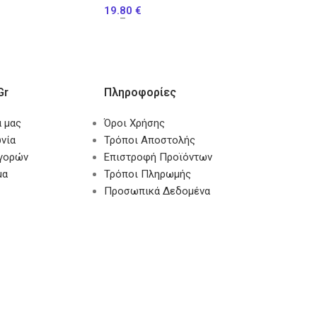
19.80
€
–
gr
Πληροφορίες
α μας
Όροι Χρήσης
νία
Τρόποι Αποστολής
αγορών
Επιστροφή Προϊόντων
μα
Τρόποι Πληρωμής
Προσωπικά Δεδομένα