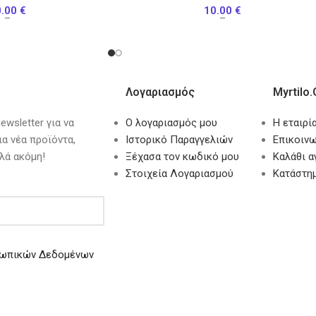
0.00
€
10.00
€
–
–
Λογαριασμός
Myrtilo.
wsletter για να
Ο λογαριασμός μου
Η εταιρί
ια νέα προϊόντα,
Ιστορικό Παραγγελιών
Επικοινω
λά ακόμη!
Ξέχασα τον κωδικό μου
Καλάθι 
Στοιχεία Λογαριασμού
Κατάστη
ωπικών Δεδομένων