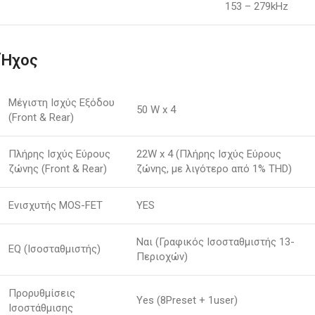
153 – 279kHz
Ήχος
Μέγιστη Ισχύς Εξόδου
50 W x 4
(Front & Rear)
Πλήρης Ισχύς Εύρους
22W x 4 (Πλήρης Ισχύς Εύρους
ζώνης (Front & Rear)
ζώνης, με λιγότερο από 1% THD)
Ενισχυτής MOS-FET
YES
Ναι (Γραφικός Ισοσταθμιστής 13-
EQ (Ισοσταθμιστής)
Περιοχών)
Προρυθμίσεις
Yes (8Preset + 1user)
Ισοστάθμισης