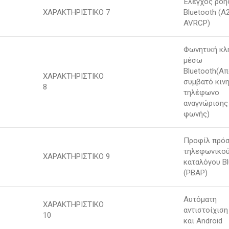
Έλεγχος ροή
ΧΑΡΑΚΤΗΡΙΣΤΙΚΟ 7
Bluetooth (A
AVRCP)
Φωνητική κλ
μέσω
Bluetooth(Απ
ΧΑΡΑΚΤΗΡΙΣΤΙΚΟ
συμβατό κιν
8
τηλέφωνο
αναγνώρισης
φωνής)
Προφίλ πρό
τηλεφωνικο
ΧΑΡΑΚΤΗΡΙΣΤΙΚΟ 9
καταλόγου Bl
(PBAP)
Αυτόματη
ΧΑΡΑΚΤΗΡΙΣΤΙΚΟ
αντιστοίχιση
10
και Android