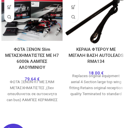
ΦΩΤΑ ΞΕΝΟΝ Slim
ΚΕΡΑΙΑ ΦΤΕΡΟΥ ΜΕ
ΜΕΤΑΣΧΗΜΑΤΙΣΤΕΣ ΜΕ H7
ΜΕΓΑΛΗ ΒΑΣΗ AUTOLEADS
6000k ΛΑΜΠΕΣ
RMA134
ΑΛΟΥΜΙΝΙΟΥ
18.00
€
Replaces original equipment
79.64
€
ΦΩΤΑ ΞΕΝΟΝ Η7 ΜΕ ΣΛΙΜ
aerial 4 Section large top wing
ΜΕΤΑΣΧΗΜΑΤΙΣΤΕΣ ,(δεν
fitting Retains original reception
απευθυνεται σε αυτοκινητα
quality Terminated to standard
can bus) ΛΑΜΠΕΣ ΚΕΡΑΜΙΚΕΣ
male DIN connection
ΑΛΟΥΜΙΝΙΟΥ (ΟΧΙ ΠΛΑΣΤΙΚΕΣ)
6000Κ, ΛΕΥΚΟ ΦΩΣ