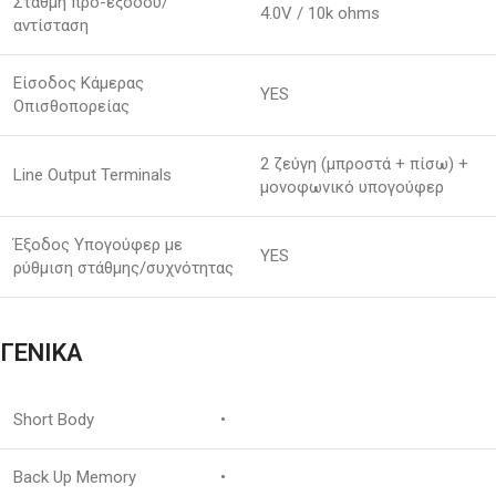
Στάθμη προ-εξόδου/
4.0V / 10k ohms
αντίσταση
Είσοδος Κάμερας
YES
Οπισθοπορείας
2 ζεύγη (μπροστά + πίσω) +
Line Output Terminals
μονοφωνικό υπογούφερ
Έξοδος Υπογούφερ με
YES
ρύθμιση στάθμης/συχνότητας
ΓΕΝΙΚΑ
Short Body
•
Back Up Memory
•