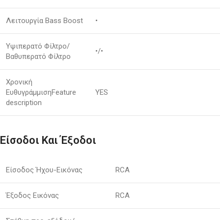
Λειτουργία Bass Boost
•
Υψιπερατό Φίλτρο/
•/•
Βαθυπερατό Φίλτρο
Χρονική
ΕυθυγράμμισηFeature
YES
description
Είσοδοι Και Έξοδοι
Είσοδος Ήχου-Εικόνας
RCA
Έξοδος Εικόνας
RCA