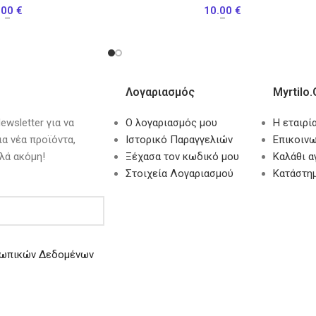
.00
€
10.00
€
–
–
Λογαριασμός
Myrtilo.
wsletter για να
Ο λογαριασμός μου
Η εταιρί
ια νέα προϊόντα,
Ιστορικό Παραγγελιών
Επικοινω
λά ακόμη!
Ξέχασα τον κωδικό μου
Καλάθι 
Στοιχεία Λογαριασμού
Κατάστη
ωπικών Δεδομένων