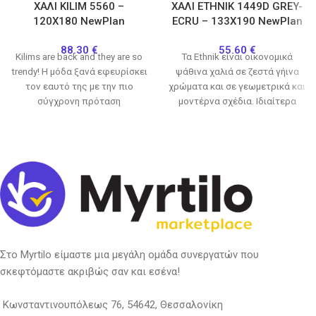
ΧΑΛΙ KILIM 5560 –
ΧΑΛΙ ETHNIK 1449D GREY-
120X180 NewPlan
ECRU – 133X190 NewPlan
88.30
€
55.60
€
Kilims are back and they are so
Τα Ethnik είναι οικονομικά
trendy! Η μόδα ξανά εφευρίσκει
ψάθινα χαλιά σε ζεστά γήινα
τον εαυτό της με την πιο
χρώματα και σε γεωμετρικά και
σύγχρονη πρόταση
μοντέρνα σχέδια. Ιδιαίτερα
πρακτικά για όλους
Στο Myrtilo είμαστε μια μεγάλη ομάδα συνεργατών που
σκεφτόμαστε ακριβώς σαν και εσένα!
Κωνσταντινουπόλεως 76, 54642, Θεσσαλονίκη