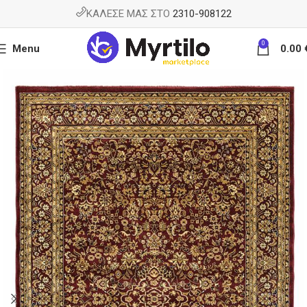
ΚΑΛΕΣΕ ΜΑΣ ΣΤΟ
2310-908122
0
Menu
0.00