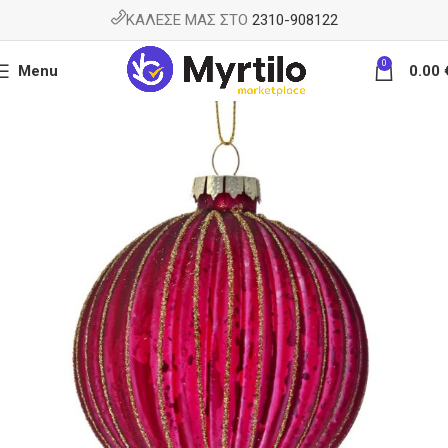
ΚΑΛΕΣΕ ΜΑΣ ΣΤΟ
2310-908122
0
Menu
0.00