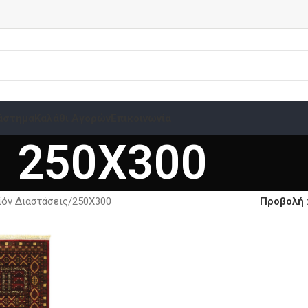
άστημα
Καλάθι Αγορών
Επικοινωνία
250X300
όν Διαστάσεις
250X300
Προβολή