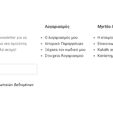
Λογαριασμός
Myrtilo.
wsletter για να
Ο λογαριασμός μου
Η εταιρί
ια νέα προϊόντα,
Ιστορικό Παραγγελιών
Επικοινω
λά ακόμη!
Ξέχασα τον κωδικό μου
Καλάθι 
Στοιχεία Λογαριασμού
Κατάστη
ωπικών Δεδομένων