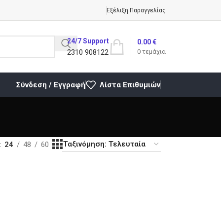
Εξέλιξη Παραγγελίας
24/7 Support
0.00
€
2310 908122
0
τεμάχια
Σύνδεση / Εγγραφή
Λίστα Επιθυμιών
24
48
60