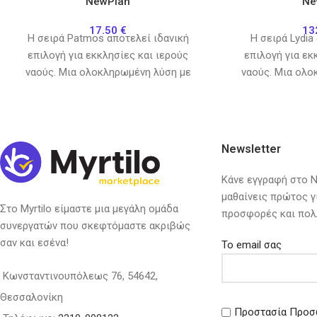
NewPlan
Ne
17.50
€
13
H σειρά Patmos αποτελεί ιδανική
H σειρά Lydia
επιλογή για εκκλησίες και ιερούς
επιλογή για εκ
ναούς. Μια ολοκληρωμένη λύση με
ναούς. Μια ολο
χαλιά, διαδρόμους, μοκέτες αλλά και
χαλιά, διαδρόμου
Newsletter
Κάνε εγγραφή στο Ne
μαθαίνεις πρώτος γ
Στο Myrtilo είμαστε μια μεγάλη ομάδα
προσφορές και πολ
συνεργατών που σκεφτόμαστε ακριβώς
σαν και εσένα!
Το email σας
Κωνσταντινουπόλεως 76, 54642,
Θεσσαλονίκη
Προστασία Προσ