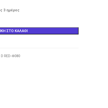
ς 3 ημέρες
ΚΗ ΣΤΟ ΚΑΛΆΘΙ
 D RΕD-Φ080