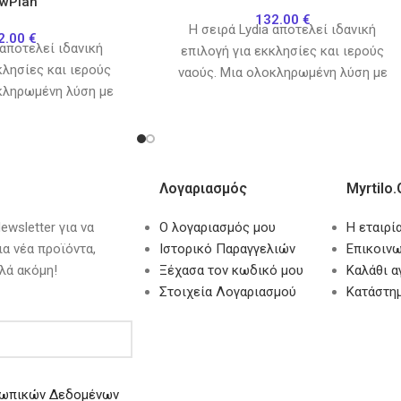
wPlan
132.00
€
H σειρά Lydia αποτελεί ιδανική
2.00
€
 αποτελεί ιδανική
επιλογή για εκκλησίες και ιερούς
κλησίες και ιερούς
ναούς. Μια ολοκληρωμένη λύση με
κληρωμένη λύση με
χαλιά, διαδρόμους, μοκέτες αλλά και
ς, μοκέτες αλλά και
Λογαριασμός
Myrtilo.
wsletter για να
Ο λογαριασμός μου
Η εταιρί
ια νέα προϊόντα,
Ιστορικό Παραγγελιών
Επικοινω
λά ακόμη!
Ξέχασα τον κωδικό μου
Καλάθι 
Στοιχεία Λογαριασμού
Κατάστη
ωπικών Δεδομένων