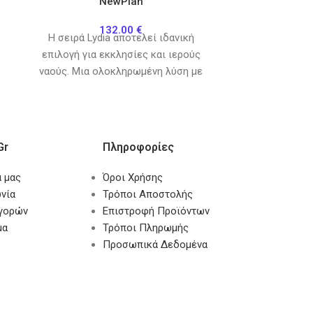
NewPlan
H σειρά Ly
132.00
€
H σειρά Lydia αποτελεί ιδανική
επιλογή για
επιλογή για εκκλησίες και ιερούς
ναούς. Μια 
ναούς. Μια ολοκληρωμένη λύση με
χαλιά, διαδρό
χαλιά, διαδρόμους, μοκέτες αλλά και
gr
Πληροφορίες
α μας
Όροι Χρήσης
νία
Τρόποι Αποστολής
αγορών
Επιστροφή Προϊόντων
μα
Τρόποι Πληρωμής
Προσωπικά Δεδομένα