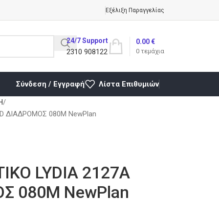
Εξέλιξη Παραγγελίας
24/7 Support
0.00
€
2310 908122
0
τεμάχια
Σύνδεση / Εγγραφή
Λίστα Επιθυμιών
Η
ED ΔΙΑΔΡΟΜΟΣ 080Μ NewPlan
ΙΚΟ LYDIA 2127Α
Σ 080Μ NewPlan