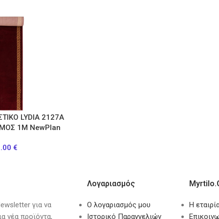
ΣΤΙΚΟ LYDIA 2127Α
ΟΜΟΣ 1Μ NewPlan
0.00
€
Λογαριασμός
Myrtilo.
wsletter για να
Ο λογαριασμός μου
Η εταιρί
ια νέα προϊόντα,
Ιστορικό Παραγγελιών
Επικοινω