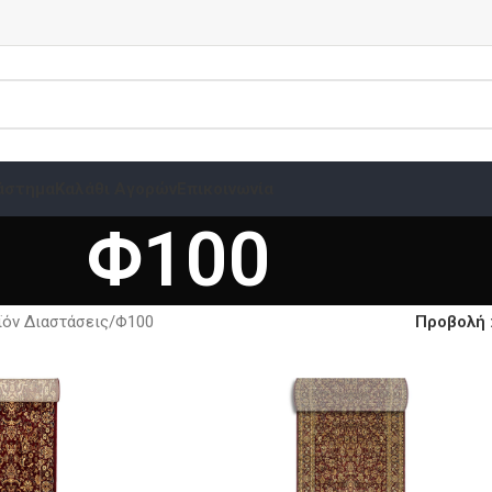
άστημα
Καλάθι Αγορών
Επικοινωνία
Φ100
όν Διαστάσεις
Φ100
Προβολή