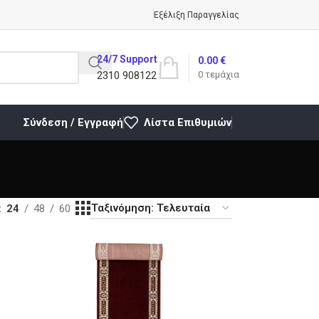
Εξέλιξη Παραγγελίας
24/7 Support
0.00
€
2310 908122
0
τεμάχια
Σύνδεση / Εγγραφή
Λίστα Επιθυμιών
24
48
60